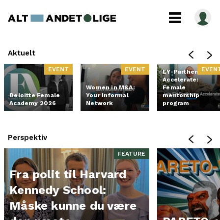
Aktuelt
EVENT
EVENT
EVEN
EY-Parthenon
Accelerate:
Women in M&A:
Female
Deloitte Female
Your Informal
mentorship
Academy 2026
Network
program
Perspektiv
FEATURE
Fra polit til Harvard
Kennedy School:
Måske kunne du være