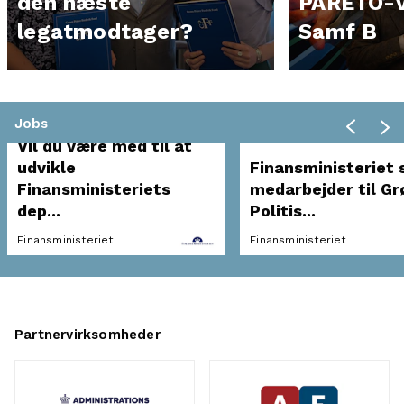
den næste
PARETO-v
legatmodtager?
Samf B
Jobs
Vil du være med til at
udvikle
Finansministeriet 
Finansministeriets
medarbejder til Gr
dep...
Politis...
Finansministeriet
Finansministeriet
Partnervirksomheder