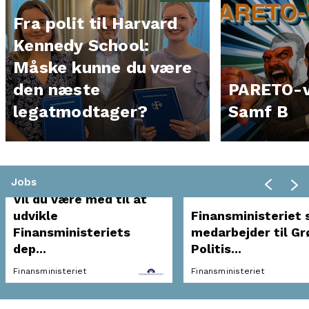
Fra polit til Harvard
Kennedy School:
Måske kunne du være
den næste
PARETO-v
legatmodtager?
Samf B
Jobs
Vil du være med til at
udvikle
Finansministeriet 
Finansministeriets
medarbejder til Gr
dep...
Politis...
Finansministeriet
Finansministeriet