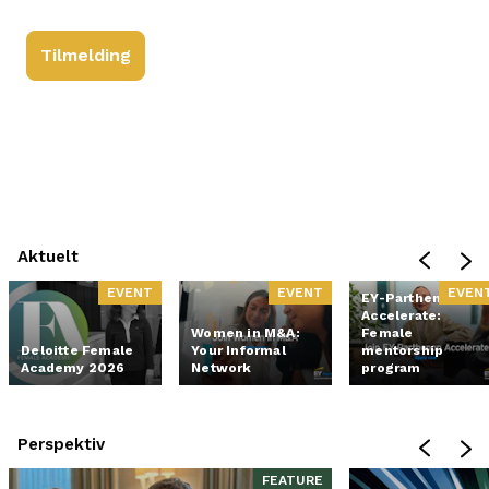
Tilmelding
Aktuelt
EVENT
EVENT
EVEN
EY-Parthenon
Accelerate:
Women in M&A:
Female
Deloitte Female
Your Informal
mentorship
Academy 2026
Network
program
Perspektiv
FEATURE