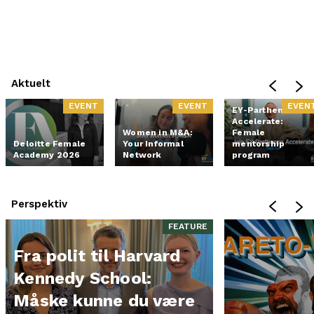
Aktuelt
EVENT
EVENT
EVEN
EY-Parthenon
Accelerate:
Women in M&A:
Female
Deloitte Female
Your Informal
mentorship
Academy 2026
Network
program
Perspektiv
FEATURE
Fra polit til Harvard
Kennedy School:
Måske kunne du være