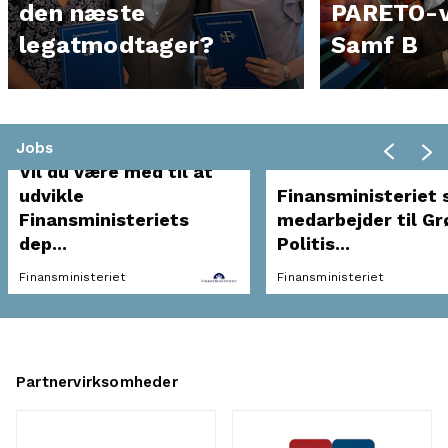
den næste
PARETO-v
legatmodtager?
Samf B
Jobs
Vil du være med til at
udvikle
Finansministeriet 
Finansministeriets
medarbejder til Gr
dep...
Politis...
Finansministeriet
Finansministeriet
Partnervirksomheder