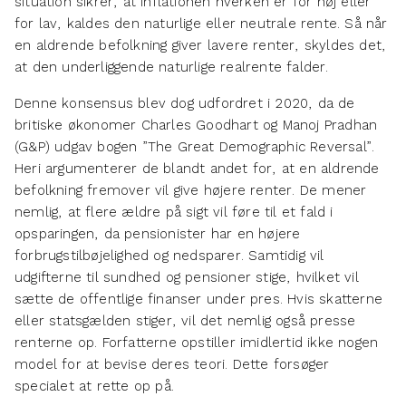
situation sikrer, at inflationen hverken er for høj eller
for lav, kaldes den naturlige eller neutrale rente. Så når
en aldrende befolkning giver lavere renter, skyldes det,
at den underliggende naturlige realrente falder.
Denne konsensus blev dog udfordret i 2020, da de
britiske økonomer Charles Goodhart og Manoj Pradhan
(G&P) udgav bogen ”The Great Demographic Reversal”.
Heri argumenterer de blandt andet for, at en aldrende
befolkning fremover vil give højere renter. De mener
nemlig, at flere ældre på sigt vil føre til et fald i
opsparingen, da pensionister har en højere
forbrugstilbøjelighed og nedsparer. Samtidig vil
udgifterne til sundhed og pensioner stige, hvilket vil
sætte de offentlige finanser under pres. Hvis skatterne
eller statsgælden stiger, vil det nemlig også presse
renterne op. Forfatterne opstiller imidlertid ikke nogen
model for at bevise deres teori. Dette forsøger
specialet at rette op på.