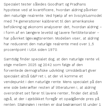
Specialet tester således Goodhart og Pradhans
hypotese ved at kvantificere, hvordan aldring påvirker
den naturlige realrente. Ved hjælp af en livscyklusmodel
med 74 generationer kalibreret til den amerikanske
befolkning og økonomi analyserer det, hvordan aldring –
i form af en længere levetid og lavere fertilitetsrater –
har påvirket ligevægtsrenten. Modellen viser, at aldring
har reduceret den naturlige realrente med over 1,5
procentpoint i USA siden 1970.
Samtidig finder specialet dog, at den naturlige rente vil
stige mellem 2025 og 2042 som følge af den
forventede demografiske udvikling. Umiddelbart giver
specialet altså G&P ret i, at der vil komme et
vendepunkt i den naturlige rente. Mens specialet på den
ene side bekræfter resten af litteraturen i, at aldring
overordnet set fører til lavere renter, finder det altså
også, at der i øjeblikket foregår et opadgående pres på
renten. Stigningen i renten er dog begrænset til under 1