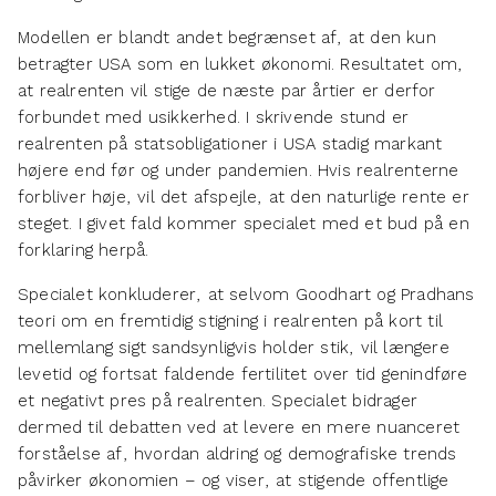
Modellen er blandt andet begrænset af, at den kun
betragter USA som en lukket økonomi. Resultatet om,
at realrenten vil stige de næste par årtier er derfor
forbundet med usikkerhed. I skrivende stund er
realrenten på statsobligationer i USA stadig markant
højere end før og under pandemien. Hvis realrenterne
forbliver høje, vil det afspejle, at den naturlige rente er
steget. I givet fald kommer specialet med et bud på en
forklaring herpå.
Specialet konkluderer, at selvom Goodhart og Pradhans
teori om en fremtidig stigning i realrenten på kort til
mellemlang sigt sandsynligvis holder stik, vil længere
levetid og fortsat faldende fertilitet over tid genindføre
et negativt pres på realrenten. Specialet bidrager
dermed til debatten ved at levere en mere nuanceret
forståelse af, hvordan aldring og demografiske trends
påvirker økonomien – og viser, at stigende offentlige