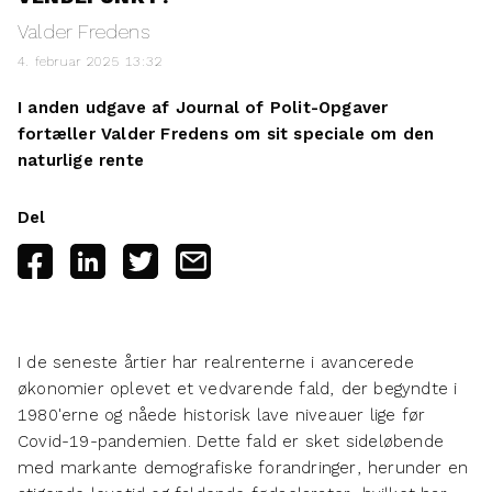
Valder Fredens
4. februar 2025 13:32
I anden udgave af Journal of Polit-Opgaver
fortæller Valder Fredens om sit speciale om den
naturlige rente
Del
I de seneste årtier har realrenterne i avancerede
økonomier oplevet et vedvarende fald, der begyndte i
1980'erne og nåede historisk lave niveauer lige før
Covid-19-pandemien. Dette fald er sket sideløbende
med markante demografiske forandringer, herunder en