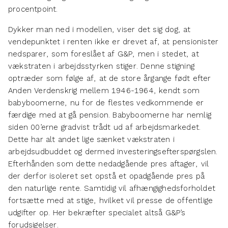
procentpoint.
Dykker man ned i modellen, viser det sig dog, at
vendepunktet i renten ikke er drevet af, at pensionister
nedsparer, som foreslået af G&P, men i stedet, at
vækstraten i arbejdsstyrken stiger. Denne stigning
optræder som følge af, at de store årgange født efter
Anden Verdenskrig mellem 1946-1964, kendt som
babyboomerne, nu for de flestes vedkommende er
færdige med at gå pension. Babyboomerne har nemlig
siden 00’erne gradvist trådt ud af arbejdsmarkedet.
Dette har alt andet lige sænket vækstraten i
arbejdsudbuddet og dermed investeringsefterspørgslen.
Efterhånden som dette nedadgående pres aftager, vil
der derfor isoleret set opstå et opadgående pres på
den naturlige rente. Samtidig vil afhængighedsforholdet
fortsætte med at stige, hvilket vil presse de offentlige
udgifter op. Her bekræfter specialet altså G&P’s
forudsigelser.