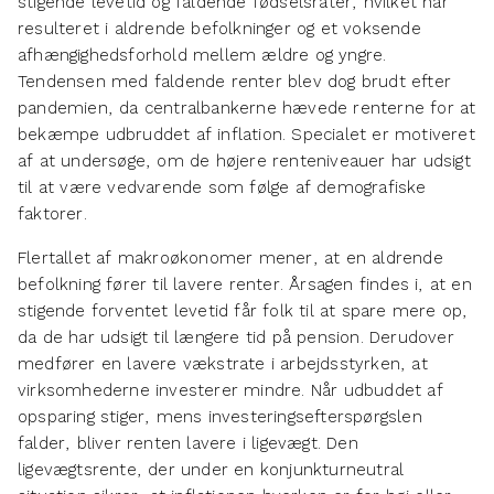
stigende levetid og faldende fødselsrater, hvilket har
resulteret i aldrende befolkninger og et voksende
afhængighedsforhold mellem ældre og yngre.
Tendensen med faldende renter blev dog brudt efter
pandemien, da centralbankerne hævede renterne for at
bekæmpe udbruddet af inflation. Specialet er motiveret
af at undersøge, om de højere renteniveauer har udsigt
til at være vedvarende som følge af demografiske
faktorer.
Flertallet af makroøkonomer mener, at en aldrende
befolkning fører til lavere renter. Årsagen findes i, at en
stigende forventet levetid får folk til at spare mere op,
da de har udsigt til længere tid på pension. Derudover
medfører en lavere vækstrate i arbejdsstyrken, at
virksomhederne investerer mindre. Når udbuddet af
opsparing stiger, mens investeringsefterspørgslen
falder, bliver renten lavere i ligevægt. Den
ligevægtsrente, der under en konjunkturneutral