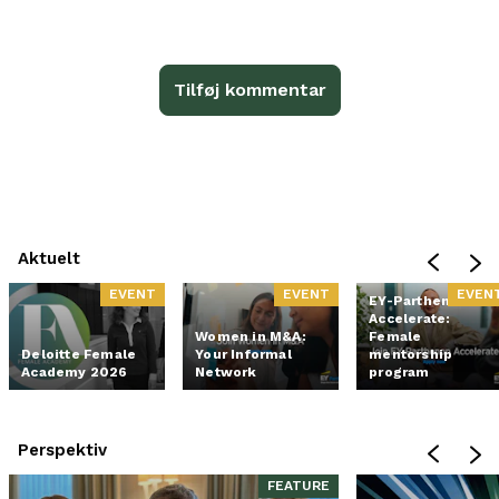
Tilføj kommentar
Aktuelt
EVENT
EVENT
EVEN
EY-Parthenon
Accelerate:
Women in M&A:
Female
Deloitte Female
Your Informal
mentorship
Academy 2026
Network
program
Perspektiv
FEATURE