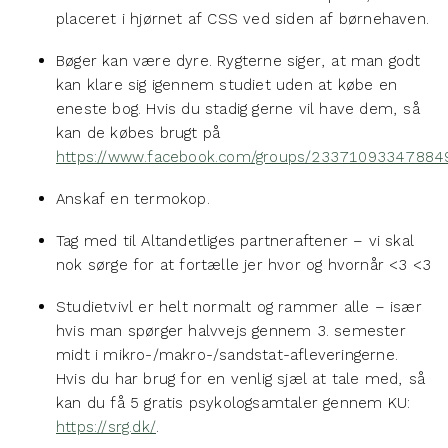
placeret i hjørnet af CSS ved siden af børnehaven.
Bøger kan være dyre. Rygterne siger, at man godt
kan klare sig igennem studiet uden at købe en
eneste bog. Hvis du stadig gerne vil have dem, så
kan de købes brugt på
https://www.facebook.com/groups/23371093347884
Anskaf en termokop.
Tag med til Altandetliges partneraftener – vi skal
nok sørge for at fortælle jer hvor og hvornår <3 <3
Studietvivl er helt normalt og rammer alle – især
hvis man spørger halvvejs gennem 3. semester
midt i mikro-/makro-/sandstat-afleveringerne.
Hvis du har brug for en venlig sjæl at tale med, så
kan du få 5 gratis psykologsamtaler gennem KU:
https://srg.dk/
.