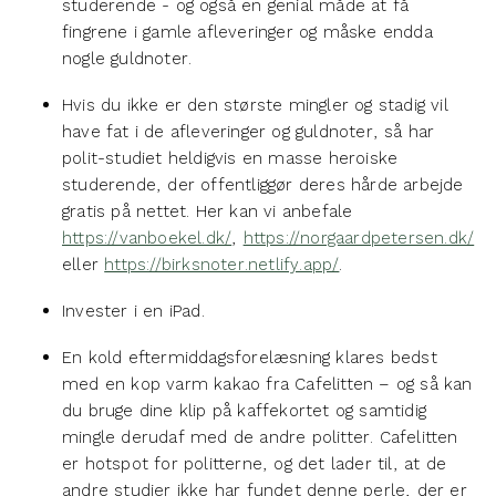
studerende - og også en genial måde at få
fingrene i gamle afleveringer og måske endda
nogle guldnoter.
Hvis du ikke er den største mingler og stadig vil
have fat i de afleveringer og guldnoter, så har
polit-studiet heldigvis en masse heroiske
studerende, der offentliggør deres hårde arbejde
gratis på nettet. Her kan vi anbefale
https://vanboekel.dk/
,
https://norgaardpetersen.dk/
eller
https://birksnoter.netlify.app/
.
Invester i en iPad.
En kold eftermiddagsforelæsning klares bedst
med en kop varm kakao fra Cafelitten – og så kan
du bruge dine klip på kaffekortet og samtidig
mingle derudaf med de andre politter. Cafelitten
er hotspot for politterne, og det lader til, at de
andre studier ikke har fundet denne perle, der er