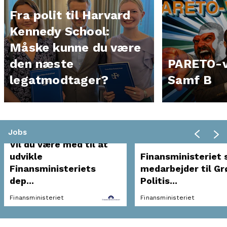
Fra polit til Harvard
Kennedy School:
Måske kunne du være
den næste
PARETO-v
legatmodtager?
Samf B
Jobs
Vil du være med til at
udvikle
Finansministeriet 
Finansministeriets
medarbejder til Gr
dep...
Politis...
Finansministeriet
Finansministeriet