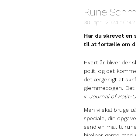
Rune Schmi
30. april 2024 10:42
Har du skrevet en 
til at fortælle om d
Hvert år bliver der 
polit, og det komme
det ærgerligt at skri
glemmebogen. Det vil
vi
Journal of Polit-
Men vi skal bruge
di
speciale, din opgave
send en mail til
rune
hjælper gerne med st