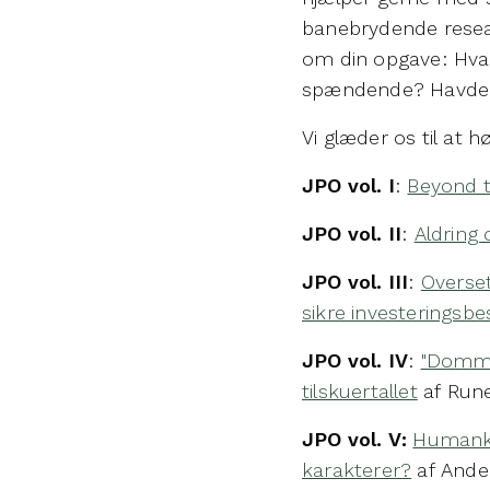
banebrydende researc
om din opgave: Hvad
spændende? Havde 
Vi glæder os til at hø
JPO vol. I
:
Beyond th
JPO vol. II
:
Aldring 
JPO vol. III
:
Overset
sikre investeringsbe
JPO vol. IV
:
"Domme
tilskuertallet
af Rune
JPO vol. V:
Humanka
karakterer?
af Ande