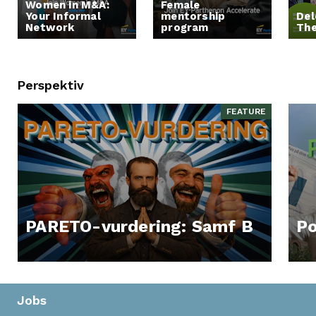
Women in M&A:
Female
Your Informal
mentorship
Del
Network
program
The
Perspektiv
FEATURE
PARETO-vurdering: Samf B
Po
Jobs