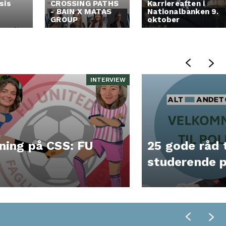
sis
CROSSING PATHS
Karriereaften i
- BAIN X MATAS
Nationalbanken 9.
GROUP
oktober
INTERVIEW
ning på CSS: FU
25 gode råd t
studerende p