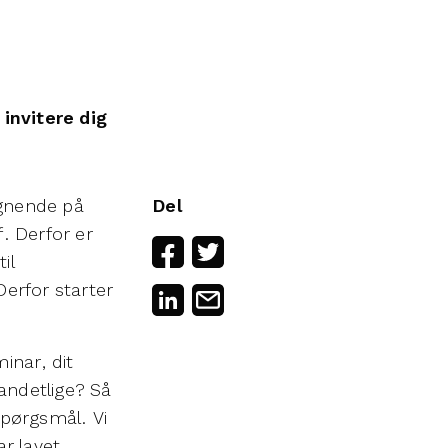
invitere dig
lignende på
Del
. Derfor er
il
Derfor starter
minar, dit
tandetlige? Så
spørgsmål. Vi
ar lavet