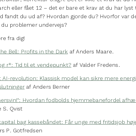
h eller fået 12 – det er bare et krav at du har lyst ti
 fandt du ud af? Hvordan gjorde du? Hvorfor var d
du problemer undervejs?
re fra dig!
e Bell: Profits in the Dark
af Anders Maare.
og r*: Tid til et vendepunkt?
af Valder Fredens.
 AI-revolution: Klassisk model kan sikre mere energi
slutninger
af Anders Berner
rsvin!": Hvordan fodbolds hjemmebanefordel afhæ
 S. Qvist
pital bag kassebåndet: Får unge med fritidsjob høj
rs P. Gotfredsen