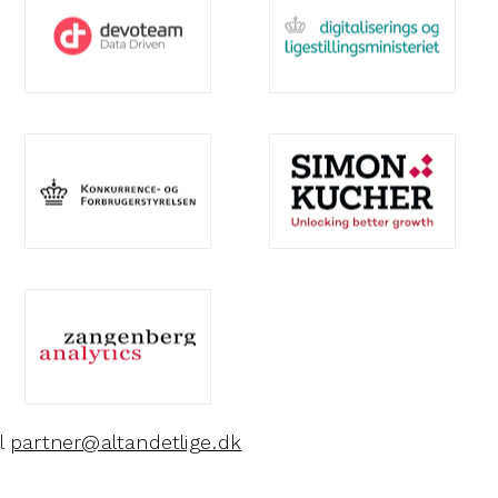
il
partner@altandetlige.dk