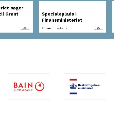
riet søger
il Grønt
Specialeplads i
Finansministeriet
Finansministeriet