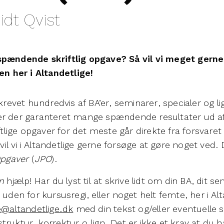
dt Qvist
spændende skriftlig opgave? Så vil vi meget gerne 
en her i Altandetlige!
skrevet hundredvis af BA’er, seminarer, specialer og 
r der garanteret mange spændende resultater ud af
ftlige opgaver for det meste går direkte fra forsvaret t
 vi i Altandetlige gerne forsøge at gøre noget ved. 
Opgaver
(
JPO
).
n
hjælp! Har du lyst til at skrive lidt om din BA, dit se
 uden for kursusregi, eller noget helt femte, her i Al
@altandetlige.dk
med din tekst og/eller eventuelle 
ruktur, korrektur o.lign. Det er ikke et krav at du h