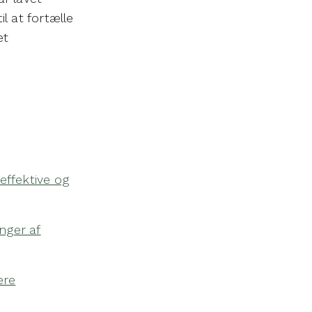
l at fortælle
et
effektive og
nger af
ere