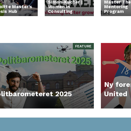
Simon-Kucher |
Master The
oitte Master’s
Women in
Mentoring
sis Hub
Consulting
Program
FEATURE
Ny fore
litbarometeret 2025
United