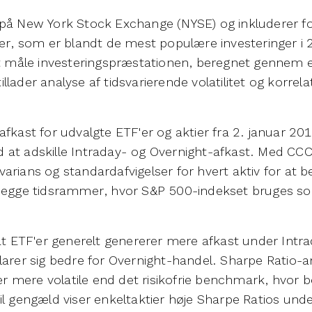
på New York Stock Exchange (NYSE) og inkluderer fo
ier, som er blandt de mest populære investeringer i
at måle investeringspræstationen, beregnet gennem
lader analyse af tidsvarierende volatilitet og korrel
fkast for udvalgte ETF'er og aktier fra 2. januar 2019
 at adskille Intraday- og Overnight-afkast. Med CC
arians og standardafvigelser for hvert aktiv for at
 begge tidsrammer, hvor S&P 500-indekset bruges s
 at ETF'er generelt genererer mere afkast under Intr
larer sig bedre for Overnight-handel. Sharpe Ratio-a
r er mere volatile end det risikofrie benchmark, hvo
il gengæld viser enkeltaktier høje Sharpe Ratios und