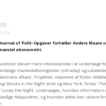
re
21:56
 Journal of Polit-Opgaver fortæller Anders Maare 
inansiel økonometri.
nvestorer blevet mere interesserede i at undersøge f
indelige markedsåbningstider (intraday) og udvidede
maksimere afkast. Projektet, inspireret af Robin Widd
ing Stocks in the Night-time
og New York Times'
The
t Loves the Night
, undersøges, hvordan information 
skellige tidspunkter, og hvordan dette kan variere for 
r.