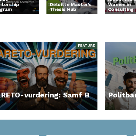
torship
Deloitte Master’s
Women in
ogram
Thesis Hub
Consulting
FEATURE
RETO-vurdering: Samf B
Politba