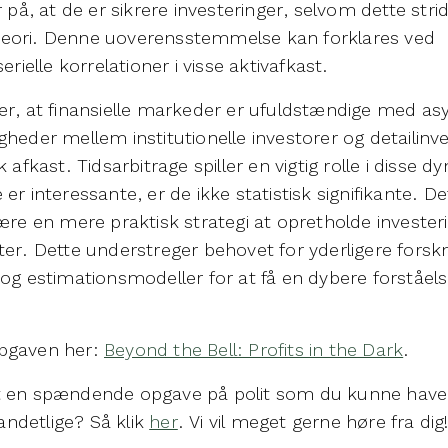
r på, at de er sikrere investeringer, selvom dette str
el teori. Denne uoverensstemmelse kan forklares ved
erielle korrelationer i visse aktivafkast.
er, at finansielle markeder er ufuldstændige med a
heder mellem institutionelle investorer og detailinve
 afkast. Tidsarbitrage spiller en vigtig rolle i disse 
er interessante, er de ikke statistisk signifikante. De
ære en mere praktisk strategi at opretholde invester
ter. Dette understreger behovet for yderligere fors
og estimationsmodeller for at få en dybere forståels
pgaven her:
Beyond the Bell: Profits in the Dark
.
 en spændende opgave på polit som du kunne have ly
tandetlige? Så klik
her
. Vi vil meget gerne høre fra dig