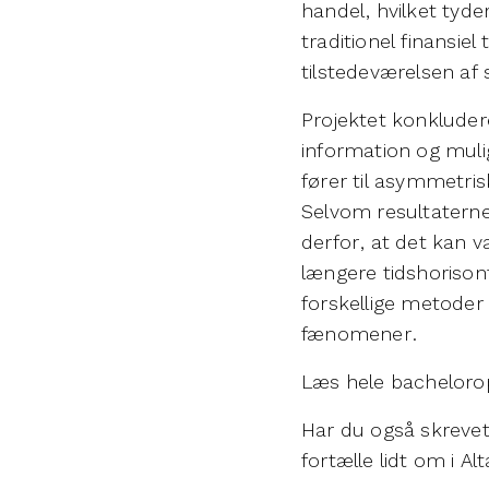
handel, hvilket tyde
traditionel finansi
tilstedeværelsen af s
Projektet konkluder
information og mulig
fører til asymmetrisk
Selvom resultaterne 
derfor, at det kan v
længere tidshorison
forskellige metoder 
fænomener.
Læs hele bacheloro
Har du også skrevet
fortælle lidt om i Al