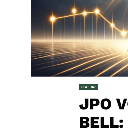
FEATURE
JPO V
BELL: