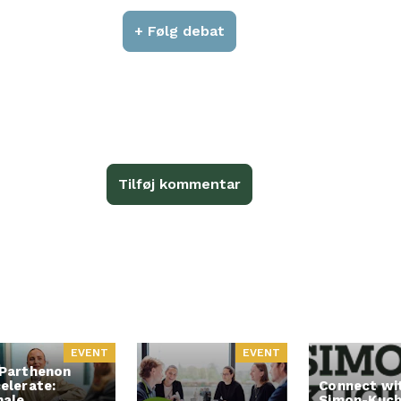
+ Følg debat
Tilføj kommentar
EVENT
EVENT
Parthenon
elerate:
Connect wi
ale
Simon-Kuch