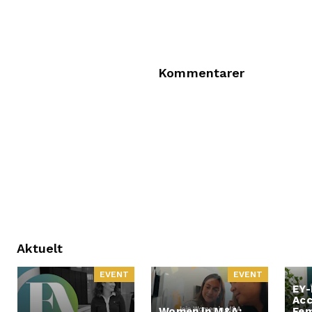
Kommentarer
Aktuelt
EVENT
EVENT
EY-
Acc
Women in M&A:
Fem