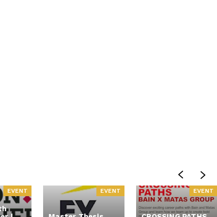
EVENT
EVENT
EVENT
th
er |
Master Thesis
CROSSING PATHS