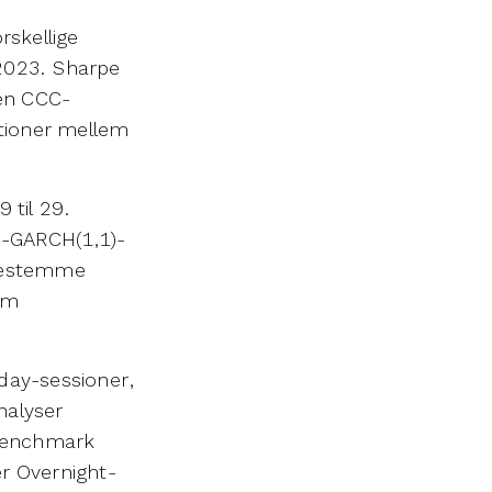
rskellige
 2023. Sharpe
 en CCC-
ationer mellem
 til 29.
C-GARCH(1,1)-
 bestemme
om
aday-sessioner,
nalyser
r benchmark
er Overnight-