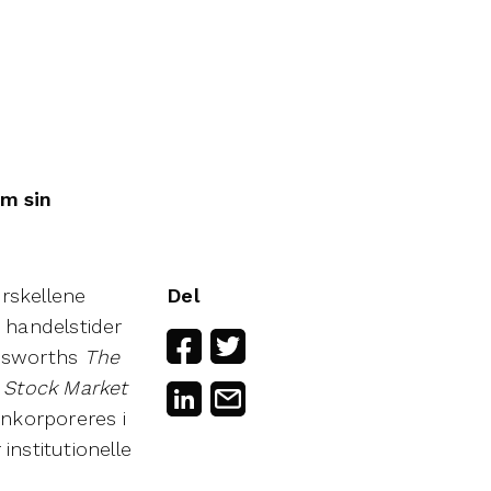
om sin
orskellene
Del
 handelstider
lesworths
The
 Stock Market
inkorporeres i
institutionelle