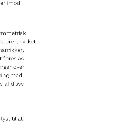
ider imod
symmetrisk
storer, hvilket
dynamikker.
t foreslås
inger over
kning med
e af disse
st til at
!