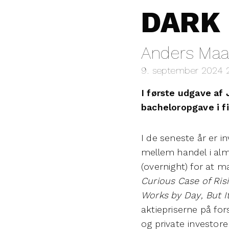
DARK
Anders Maa
9. september 2024 
I første udgave af
bacheloropgave i f
I de seneste år er i
mellem handel i alm
(overnight) for at 
Curious Case of Ris
Works by Day, But I
aktiepriserne på for
og private investore