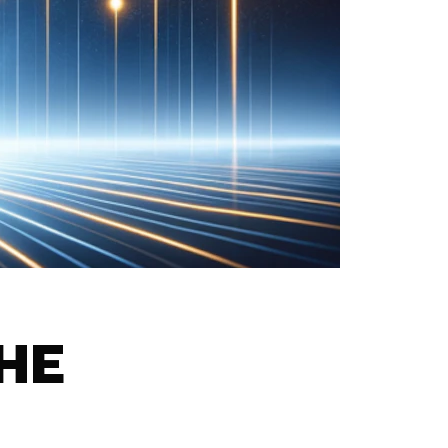
THE
E