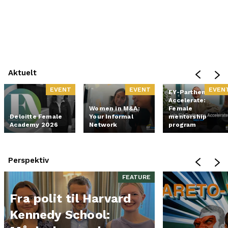
Aktuelt
EVENT
EVENT
EVEN
EY-Parthenon
Accelerate:
Women in M&A:
Female
Deloitte Female
Your Informal
mentorship
Academy 2026
Network
program
Perspektiv
FEATURE
Fra polit til Harvard
Kennedy School: