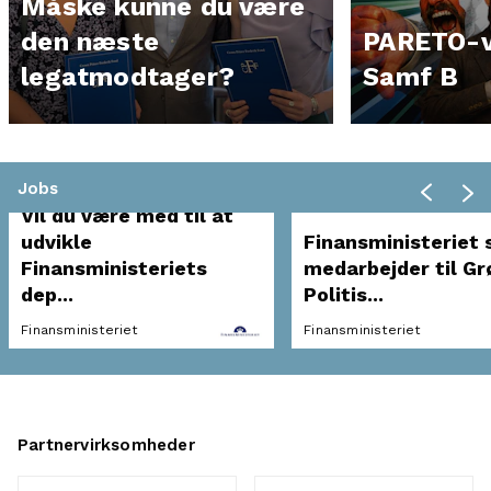
Måske kunne du være
den næste
PARETO-v
legatmodtager?
Samf B
Jobs
Vil du være med til at
udvikle
Finansministeriet 
Finansministeriets
medarbejder til Gr
dep...
Politis...
Finansministeriet
Finansministeriet
Partnervirksomheder